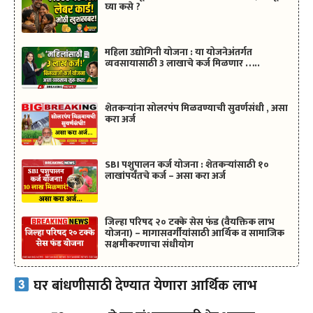
घ्या कसे ?
महिला उद्योगिनी योजना : या योजनेअंतर्गत
व्यवसायासाठी 3 लाखाचे कर्ज मिळणार …..
शेतकऱ्यांना सोलरपंप मिळवण्याची सुवर्णसंधी , असा
करा अर्ज
SBI पशुपालन कर्ज योजना : शेतकऱ्यांसाठी १०
लाखांपर्यंतचे कर्ज – असा करा अर्ज
जिल्हा परिषद २० टक्के सेस फंड (वैयक्तिक लाभ
योजना) – मागासवर्गीयांसाठी आर्थिक व सामाजिक
सक्षमीकरणाचा संधीयोग
घर बांधणीसाठी देण्यात येणारा आर्थिक लाभ