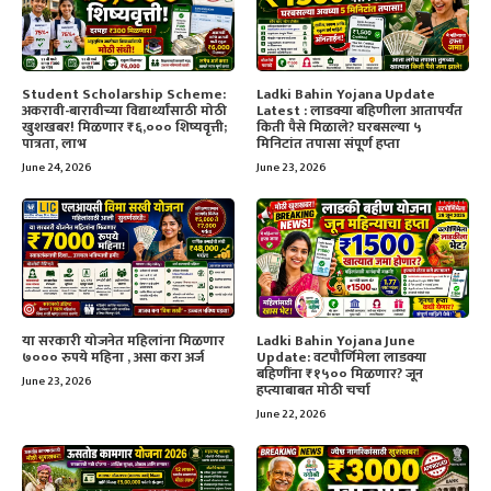
Student Scholarship Scheme:
Ladki Bahin Yojana Update
अकरावी-बारावीच्या विद्यार्थ्यांसाठी मोठी
Latest : लाडक्या बहिणीला आतापर्यंत
खुशखबर! मिळणार ₹६,००० शिष्यवृत्ती;
किती पैसे मिळाले? घरबसल्या ५
पात्रता, लाभ
मिनिटांत तपासा संपूर्ण हप्ता
June 24, 2026
June 23, 2026
या सरकारी योजनेत महिलांना मिळणार
Ladki Bahin Yojana June
७००० रुपये महिना , असा करा अर्ज
Update: वटपौर्णिमेला लाडक्या
बहिणींना ₹१५०० मिळणार? जून
June 23, 2026
हप्त्याबाबत मोठी चर्चा
June 22, 2026