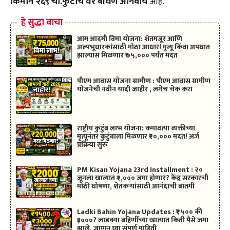
किमान २६९ चौ.फुटाचे घर बांधणे अनिवार्य
आहे.
हे सुद्धा वाचा
आम आदमी विमा योजना: शेतमजूर आणि
अल्पभूधारकांसाठी मोठा आधार! मृत्यू किंवा अपघात
झाल्यास मिळणार ₹७५,००० पर्यंत मदत
पीएम आवास योजना ग्रामीण : पीएम आवास ग्रामीण
योजनेची नवीन यादी जाहीर , लगेच चेक करा
राष्ट्रीय कुटुंब लाभ योजना: कमावत्या व्यक्तीच्या
मृत्यूनंतर कुटुंबाला मिळणार ₹२०,००० मदत! अर्ज
प्रक्रिया सुरू
PM Kisan Yojana 23rd Installment : २०
जूनला खात्यात ₹२,००० जमा होणार? केंद्र सरकारची
मोठी घोषणा, शेतकऱ्यांसाठी आनंदाची बातमी
Ladki Bahin Yojana Updates : ₹१५०० की
₹३०००? लाडक्या बहिणींच्या खात्यात किती पैसे जमा
झाले, जाणून घ्या संपूर्ण माहिती