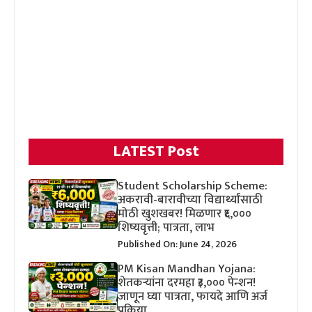
LATEST Post
Student Scholarship Scheme:
अकरावी-बारावीच्या विद्यार्थ्यांसाठी
मोठी खुशखबर! मिळणार ₹६,०००
शिष्यवृत्ती; पात्रता, लाभ
Published On: June 24, 2026
PM Kisan Mandhan Yojana:
शेतकऱ्यांना दरमहा ₹३,००० पेन्शन!
जाणून घ्या पात्रता, फायदे आणि अर्ज
प्रक्रिया