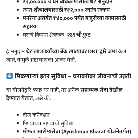
₹२,००,००० चे घर बांधकामासाठी थेट अनुदान
त्यात
शौचालयासाठी ₹१२,०००
स्वतंत्र रक्कम
मनरेगा अंतर्गत ₹४०,००० पर्यंत मजुरीच्या कामासाठी
सहाय्य
घराचे किमान क्षेत्रफळ:
२६९ चौ.फुट
हे अनुदान
थेट लाभार्थ्याच्या बँक खात्यावर DBT द्वारे जमा
केलं
जातं, यामुळे भ्रष्टाचाराला आळा येतो.
मिळणाऱ्या इतर सुविधा – घराबरोबर जीवनाची उन्नती
या योजनेद्वारे फक्त घर नाही, तर अनेक
सहाय्यक सेवा देखील
देण्यात येतात
, जसे की:
वीज कनेक्शन
पिण्याच्या पाण्याची सुविधा
मोफत आरोग्यसेवा (Ayushman Bharat योजनेंतर्गत)