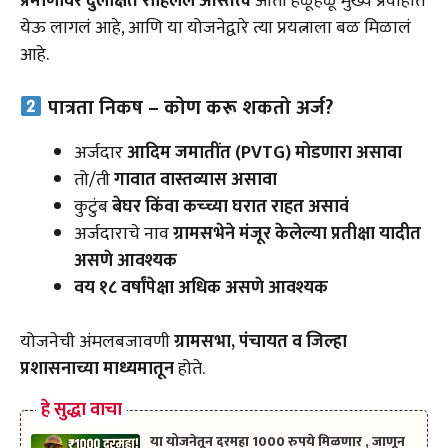
प्रमाणावर दुर्लक्षित राहिलेलं अस्तित्व
आता हळूहळू मुख्य प्रवाहात
येऊ लागलं आहे, आणि या योजनेद्वारे त्या प्रयत्नाला बळ मिळालं
आहे.
पात्रता निकष – कोण करू शकतो अर्ज?
अर्जदार
आदिम जमातींत (PVTG) मोडणारा असावा
तो/ती
गावात वास्तव्यास असावा
कुटुंब
बेघर किंवा कच्च्या घरात राहत असावं
अर्जदाराचे नाव
ग्रामसभेने मंजूर केलेल्या प्रतीक्षा यादीत
असणे आवश्यक
वय १८ वर्षांपेक्षा अधिक असणे आवश्यक
योजनेची अंमलबजावणी
ग्रामसभा, पंचायत व जिल्हा
प्रशासनाच्या माध्यमातून
होते.
हे सुद्धा वाचा
या योजनेतून दरमहा 1000 रुपये मिळणार , जाणून