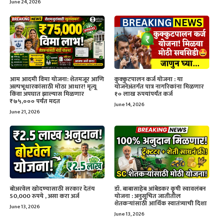
June 24, 2026
आम आदमी विमा योजना: शेतमजूर आणि
कुक्कुटपालन कर्ज योजना : या
अल्पभूधारकांसाठी मोठा आधार! मृत्यू
योजनेअंतर्गत पात्र नागरिकांना मिळणार
किंवा अपघात झाल्यास मिळणार
१० लाख रुपयांपर्यंत कर्ज
₹७५,००० पर्यंत मदत
June 14, 2026
June 21, 2026
बोअरवेल खोदण्यासाठी सरकार देतंय
डॉ. बाबासाहेब आंबेडकर कृषी स्वावलंबन
50,000 रुपये , असा करा अर्ज
योजना : अनुसूचित जातीतील
शेतकऱ्यांसाठी आर्थिक स्वातंत्र्याची दिशा
June 13, 2026
June 13, 2026