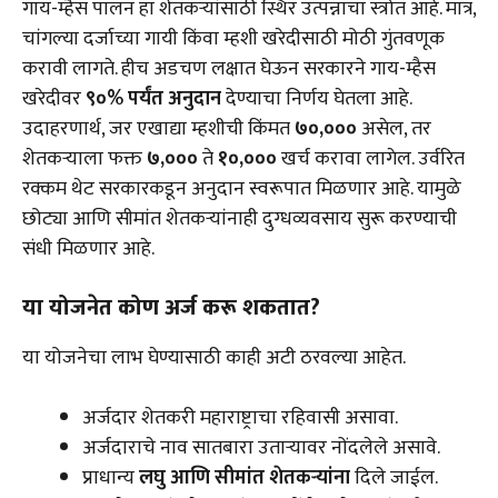
गाय-म्हैस पालन हा शेतकऱ्यांसाठी स्थिर उत्पन्नाचा स्त्रोत आहे. मात्र,
चांगल्या दर्जाच्या गायी किंवा म्हशी खरेदीसाठी मोठी गुंतवणूक
करावी लागते. हीच अडचण लक्षात घेऊन सरकारने गाय-म्हैस
खरेदीवर
९०% पर्यंत अनुदान
देण्याचा निर्णय घेतला आहे.
उदाहरणार्थ, जर एखाद्या म्हशीची किंमत
₹७०,०००
असेल, तर
शेतकऱ्याला फक्त
₹७,०००
ते
₹१०,०००
खर्च करावा लागेल. उर्वरित
रक्कम थेट सरकारकडून अनुदान स्वरूपात मिळणार आहे. यामुळे
छोट्या आणि सीमांत शेतकऱ्यांनाही दुग्धव्यवसाय सुरू करण्याची
संधी मिळणार आहे.
या योजनेत कोण अर्ज करू शकतात?
या योजनेचा लाभ घेण्यासाठी काही अटी ठरवल्या आहेत.
अर्जदार शेतकरी महाराष्ट्राचा रहिवासी असावा.
अर्जदाराचे नाव सातबारा उताऱ्यावर नोंदलेले असावे.
प्राधान्य
लघु आणि सीमांत शेतकऱ्यांना
दिले जाईल.