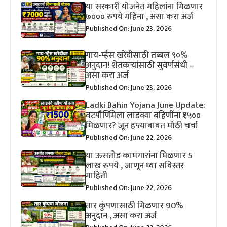
या सरकारी योजनेत महिलांना मिळणार
७००० रुपये महिना , असा करा अर्ज
Published On: June 23, 2026
गाय-म्हैस खरेदीसाठी तब्बल ९०%
अनुदान! शेतकऱ्यांसाठी सुवर्णसंधी –
असा करा अर्ज
Published On: June 23, 2026
Ladki Bahin Yojana June Update:
वटपौर्णिमेला लाडक्या बहिणींना ₹१५००
मिळणार? जून हप्त्याबाबत मोठी चर्चा
Published On: June 22, 2026
या ऊसतोड कामगारांना मिळणार 5
लाख रुपये , जाणून घ्या सविस्तर
माहिती
Published On: June 22, 2026
तार कुंपणासाठी मिळणार 90%
अनुदान , असा करा अर्ज