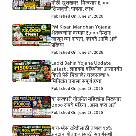
मोठी खुशखबर! मिळणार ₹६,०००
शिष्यवृत्ती; पात्रता, लाभ
Published On: June 24, 2026
PM Kisan Mandhan Yojana:
शेतकऱ्यांना दरमहा ₹३,००० पेन्शन!
जाणून घ्या पात्रता, फायदे आणि अर्ज
प्रक्रिया
Published On: June 24, 2026
Ladki Bahin Yojana Update
Latest : लाडक्या बहिणीला आतापर्यंत
किती पैसे मिळाले? घरबसल्या ५
मिनिटांत तपासा संपूर्ण हप्ता
Published On: June 23, 2026
या सरकारी योजनेत महिलांना मिळणार
७००० रुपये महिना , असा करा अर्ज
Published On: June 23, 2026
गाय-म्हैस खरेदीसाठी तब्बल ९०%
अनुदान! शेतकऱ्यांसाठी सुवर्णसंधी –