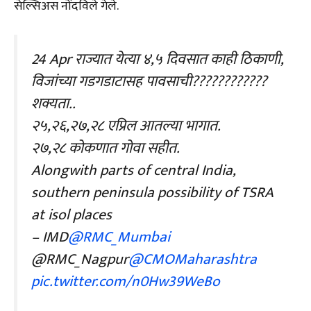
सेल्सिअस नोंदविले गेले.
24 Apr राज्यात येत्या ४,५ दिवसात काही ठिकाणी,
विजांच्या गडगडाटासह पावसाची????????????
शक्यता..
२५,२६,२७,२८ एप्रिल आतल्या भागात.
२७,२८ कोकणात गोवा सहीत.
Alongwith parts of central India,
southern peninsula possibility of TSRA
at isol places
– IMD
@RMC_Mumbai
@RMC_Nagpur
@CMOMaharashtra
pic.twitter.com/n0Hw39WeBo