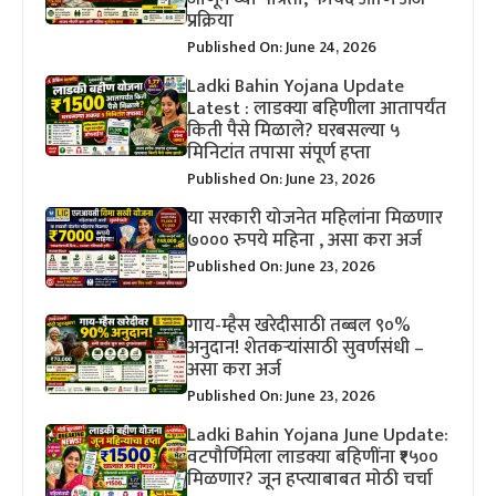
प्रक्रिया
Published On: June 24, 2026
Ladki Bahin Yojana Update
Latest : लाडक्या बहिणीला आतापर्यंत
किती पैसे मिळाले? घरबसल्या ५
मिनिटांत तपासा संपूर्ण हप्ता
Published On: June 23, 2026
या सरकारी योजनेत महिलांना मिळणार
७००० रुपये महिना , असा करा अर्ज
Published On: June 23, 2026
गाय-म्हैस खरेदीसाठी तब्बल ९०%
अनुदान! शेतकऱ्यांसाठी सुवर्णसंधी –
असा करा अर्ज
Published On: June 23, 2026
Ladki Bahin Yojana June Update:
वटपौर्णिमेला लाडक्या बहिणींना ₹१५००
मिळणार? जून हप्त्याबाबत मोठी चर्चा