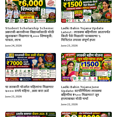
Student Scholarship Scheme:
Ladki Bahin Yojana Update
अकरावी-बारावीच्या विद्यार्थ्यांसाठी मोठी
Latest : लाडक्या बहिणीला आतापर्यंत
खुशखबर! मिळणार ₹६,००० शिष्यवृत्ती;
किती पैसे मिळाले? घरबसल्या ५
पात्रता, लाभ
मिनिटांत तपासा संपूर्ण हप्ता
June 24, 2026
June 23, 2026
या सरकारी योजनेत महिलांना मिळणार
Ladki Bahin Yojana June
७००० रुपये महिना , असा करा अर्ज
Update: वटपौर्णिमेला लाडक्या
बहिणींना ₹१५०० मिळणार? जून
June 23, 2026
हप्त्याबाबत मोठी चर्चा
June 22, 2026