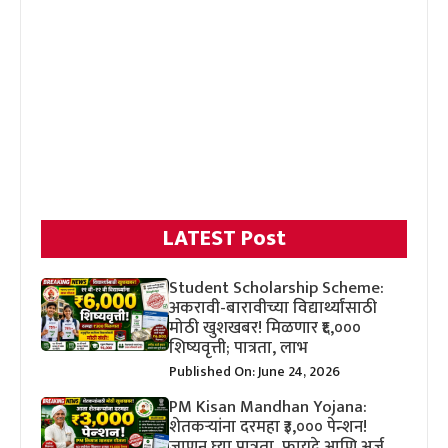
LATEST Post
Student Scholarship Scheme:
अकरावी-बारावीच्या विद्यार्थ्यांसाठी
मोठी खुशखबर! मिळणार ₹६,०००
शिष्यवृत्ती; पात्रता, लाभ
Published On: June 24, 2026
PM Kisan Mandhan Yojana:
शेतकऱ्यांना दरमहा ₹३,००० पेन्शन!
जाणून घ्या पात्रता, फायदे आणि अर्ज