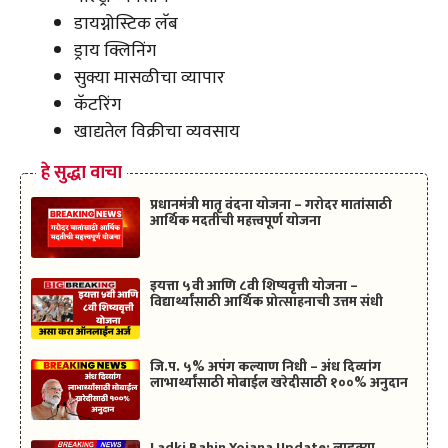
डायग्नोस्टिक लॅब
ड्राय क्लिनिंग
सुक्या मासळीचा व्यापार
कॅटरिंग
खाद्यतेल विक्रीचा व्यवसाय
हे सुद्धा वाचा
प्रधानमंत्री मातृ वंदना योजना – गरोदर मातांसाठी
आर्थिक मदतीची महत्त्वपूर्ण योजना
इयत्ता ५वी आणि ८वी शिष्यवृत्ती योजना –
विद्यार्थ्यांसाठी आर्थिक प्रोत्साहनाची उत्तम संधी
जि.प. ५% अपंग कल्याण निधी – अंध दिव्यांग
लाभार्थ्यांसाठी मोबाईल खरेदीसाठी १००% अनुदान
Ladki Bahin Yojana Update: लाडक्या