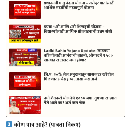
प्रधानमंत्री मातृ वंदना योजना – गरोदर मातांसाठी
आर्थिक मदतीची महत्त्वपूर्ण योजना
इयत्ता ५वी आणि ८वी शिष्यवृत्ती योजना –
विद्यार्थ्यांसाठी आर्थिक प्रोत्साहनाची उत्तम संधी
Ladki Bahin Yojana Update: लाडक्या
बहिणींसाठी आनंदाची बातमी, ऑगस्टचे ₹१५००
खात्यात खटाखट जमा होणार
जि.प. २०% सेस अनुदानातून ग्रासकटर खरेदीस
मिळणार अर्थसहाय्य , असा करा अर्ज
नमो शेतकरी योजनेचे ₹२००० जमा, तुमच्या खात्यात
पैसे आले का? असं करा चेक
कोण पात्र आहे? (पात्रता निकष)