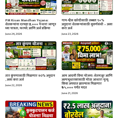
PM Kisan Mandhan Yojana:
गाय-म्हैस खरेदीसाठी तब्बल ९०%
शेतकऱ्यांना दरमहा ₹३,००० पेन्शन! जाणून
अनुदान! शेतकऱ्यांसाठी सुवर्णसंधी – असा
घ्या पात्रता, फायदे आणि अर्ज प्रक्रिया
करा अर्ज
June 24, 2026
June 23, 2026
तार कुंपणासाठी मिळणार 90% अनुदान
आम आदमी विमा योजना: शेतमजूर आणि
, असा करा अर्ज
अल्पभूधारकांसाठी मोठा आधार! मृत्यू
किंवा अपघात झाल्यास मिळणार
June 22, 2026
₹७५,००० पर्यंत मदत
June 21, 2026