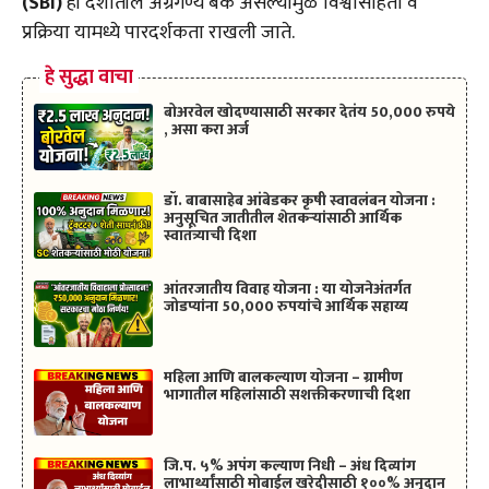
(SBI)
ही देशातील अग्रगण्य बँक असल्यामुळे विश्वासार्हता व
प्रक्रिया यामध्ये पारदर्शकता राखली जाते.
हे सुद्धा वाचा
बोअरवेल खोदण्यासाठी सरकार देतंय 50,000 रुपये
, असा करा अर्ज
डॉ. बाबासाहेब आंबेडकर कृषी स्वावलंबन योजना :
अनुसूचित जातीतील शेतकऱ्यांसाठी आर्थिक
स्वातंत्र्याची दिशा
आंतरजातीय विवाह योजना : या योजनेअंतर्गत
जोडप्यांना 50,000 रुपयांचे आर्थिक सहाय्य
महिला आणि बालकल्याण योजना – ग्रामीण
भागातील महिलांसाठी सशक्तीकरणाची दिशा
जि.प. ५% अपंग कल्याण निधी – अंध दिव्यांग
लाभार्थ्यांसाठी मोबाईल खरेदीसाठी १००% अनुदान