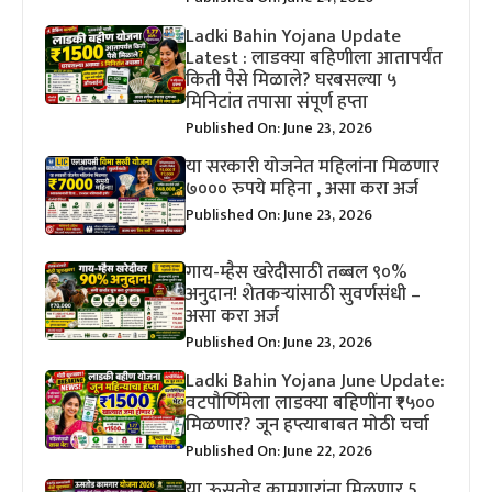
Ladki Bahin Yojana Update
Latest : लाडक्या बहिणीला आतापर्यंत
किती पैसे मिळाले? घरबसल्या ५
मिनिटांत तपासा संपूर्ण हप्ता
Published On: June 23, 2026
या सरकारी योजनेत महिलांना मिळणार
७००० रुपये महिना , असा करा अर्ज
Published On: June 23, 2026
गाय-म्हैस खरेदीसाठी तब्बल ९०%
अनुदान! शेतकऱ्यांसाठी सुवर्णसंधी –
असा करा अर्ज
Published On: June 23, 2026
Ladki Bahin Yojana June Update:
वटपौर्णिमेला लाडक्या बहिणींना ₹१५००
मिळणार? जून हप्त्याबाबत मोठी चर्चा
Published On: June 22, 2026
या ऊसतोड कामगारांना मिळणार 5