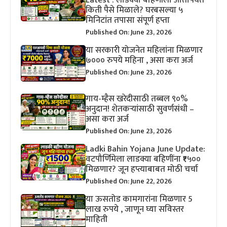
Latest : लाडक्या बहिणीला आतापर्यंत
किती पैसे मिळाले? घरबसल्या ५
मिनिटांत तपासा संपूर्ण हप्ता
Published On: June 23, 2026
या सरकारी योजनेत महिलांना मिळणार
७००० रुपये महिना , असा करा अर्ज
Published On: June 23, 2026
गाय-म्हैस खरेदीसाठी तब्बल ९०%
अनुदान! शेतकऱ्यांसाठी सुवर्णसंधी –
असा करा अर्ज
Published On: June 23, 2026
Ladki Bahin Yojana June Update:
वटपौर्णिमेला लाडक्या बहिणींना ₹१५००
मिळणार? जून हप्त्याबाबत मोठी चर्चा
Published On: June 22, 2026
या ऊसतोड कामगारांना मिळणार 5
लाख रुपये , जाणून घ्या सविस्तर
माहिती