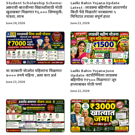
Student Scholarship Scheme:
Ladki Bahin Yojana Update
अकरावी-बारावीच्या विद्यार्थ्यांसाठी मोठी
Latest : लाडक्या बहिणीला आतापर्यंत
खुशखबर! मिळणार ₹६,००० शिष्यवृत्ती;
किती पैसे मिळाले? घरबसल्या ५
पात्रता, लाभ
मिनिटांत तपासा संपूर्ण हप्ता
June 24, 2026
June 23, 2026
या सरकारी योजनेत महिलांना मिळणार
Ladki Bahin Yojana June
७००० रुपये महिना , असा करा अर्ज
Update: वटपौर्णिमेला लाडक्या
बहिणींना ₹१५०० मिळणार? जून
June 23, 2026
हप्त्याबाबत मोठी चर्चा
June 22, 2026