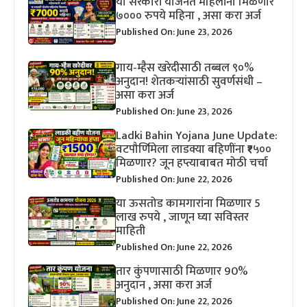
या सरकारी योजनेत महिलांना मिळणार
७००० रुपये महिना , असा करा अर्ज
Published On: June 23, 2026
गाय-म्हैस खरेदीसाठी तब्बल ९०%
अनुदान! शेतकऱ्यांसाठी सुवर्णसंधी –
असा करा अर्ज
Published On: June 23, 2026
Ladki Bahin Yojana June Update:
वटपौर्णिमेला लाडक्या बहिणींना ₹१५००
मिळणार? जून हप्त्याबाबत मोठी चर्चा
Published On: June 22, 2026
या ऊसतोड कामगारांना मिळणार 5
लाख रुपये , जाणून घ्या सविस्तर
माहिती
Published On: June 22, 2026
तार कुंपणासाठी मिळणार 90%
अनुदान , असा करा अर्ज
Published On: June 22, 2026