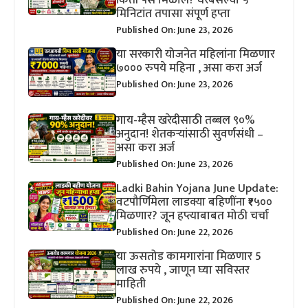
किती पैसे मिळाले? घरबसल्या ५
मिनिटांत तपासा संपूर्ण हप्ता
Published On: June 23, 2026
या सरकारी योजनेत महिलांना मिळणार
७००० रुपये महिना , असा करा अर्ज
Published On: June 23, 2026
गाय-म्हैस खरेदीसाठी तब्बल ९०%
अनुदान! शेतकऱ्यांसाठी सुवर्णसंधी –
असा करा अर्ज
Published On: June 23, 2026
Ladki Bahin Yojana June Update:
वटपौर्णिमेला लाडक्या बहिणींना ₹१५००
मिळणार? जून हप्त्याबाबत मोठी चर्चा
Published On: June 22, 2026
या ऊसतोड कामगारांना मिळणार 5
लाख रुपये , जाणून घ्या सविस्तर
माहिती
Published On: June 22, 2026