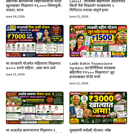
अकरावी-बारावीच्या विद्यार्थ्यांसाठी मोठी
Latest : लाडक्या बहिणीला आतापर्यंत
खुशखबर! मिळणार ₹६,००० शिष्यवृत्ती;
किती पैसे मिळाले? घरबसल्या ५
पात्रता, लाभ
मिनिटांत तपासा संपूर्ण हप्ता
June 24, 2026
June 23, 2026
या सरकारी योजनेत महिलांना मिळणार
Ladki Bahin Yojana June
७००० रुपये महिना , असा करा अर्ज
Update: वटपौर्णिमेला लाडक्या
बहिणींना ₹१५०० मिळणार? जून
June 23, 2026
हप्त्याबाबत मोठी चर्चा
June 22, 2026
या ऊसतोड कामगारांना मिळणार 5
मुख्यमंत्री वयोश्री योजना: ज्येष्ठ