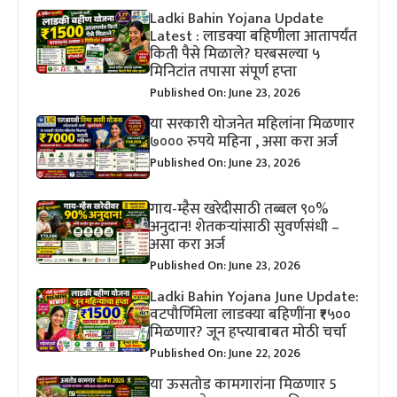
Ladki Bahin Yojana Update
Latest : लाडक्या बहिणीला आतापर्यंत
किती पैसे मिळाले? घरबसल्या ५
मिनिटांत तपासा संपूर्ण हप्ता
Published On: June 23, 2026
या सरकारी योजनेत महिलांना मिळणार
७००० रुपये महिना , असा करा अर्ज
Published On: June 23, 2026
गाय-म्हैस खरेदीसाठी तब्बल ९०%
अनुदान! शेतकऱ्यांसाठी सुवर्णसंधी –
असा करा अर्ज
Published On: June 23, 2026
Ladki Bahin Yojana June Update:
वटपौर्णिमेला लाडक्या बहिणींना ₹१५००
मिळणार? जून हप्त्याबाबत मोठी चर्चा
Published On: June 22, 2026
या ऊसतोड कामगारांना मिळणार 5