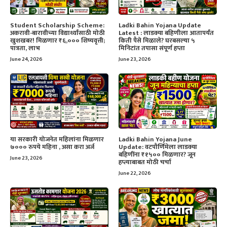
Student Scholarship Scheme:
Ladki Bahin Yojana Update
अकरावी-बारावीच्या विद्यार्थ्यांसाठी मोठी
Latest : लाडक्या बहिणीला आतापर्यंत
खुशखबर! मिळणार ₹६,००० शिष्यवृत्ती;
किती पैसे मिळाले? घरबसल्या ५
पात्रता, लाभ
मिनिटांत तपासा संपूर्ण हप्ता
June 24, 2026
June 23, 2026
या सरकारी योजनेत महिलांना मिळणार
Ladki Bahin Yojana June
७००० रुपये महिना , असा करा अर्ज
Update: वटपौर्णिमेला लाडक्या
बहिणींना ₹१५०० मिळणार? जून
June 23, 2026
हप्त्याबाबत मोठी चर्चा
June 22, 2026