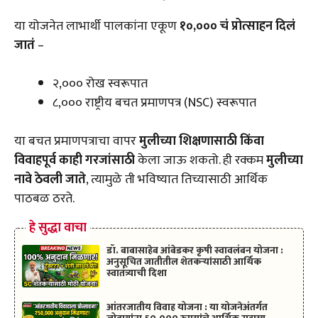
या योजनेत लाभार्थी पालकांना एकूण
₹१०,००० चं प्रोत्साहन दिलं
जातं
–
₹२,००० रोख स्वरूपात
₹८,००० राष्ट्रीय बचत प्रमाणपत्र (NSC) स्वरूपात
या बचत प्रमाणपत्राचा वापर
मुलीच्या शिक्षणासाठी किंवा
विवाहपूर्व काही गरजांसाठी
केला जाऊ शकतो. ही रक्कम
मुलीच्या
नावे ठेवली जाते
, त्यामुळे ती भविष्यात तिच्यासाठी आर्थिक
पाठबळ ठरते.
हे सुद्धा वाचा
डॉ. बाबासाहेब आंबेडकर कृषी स्वावलंबन योजना :
अनुसूचित जातीतील शेतकऱ्यांसाठी आर्थिक
स्वातंत्र्याची दिशा
आंतरजातीय विवाह योजना : या योजनेअंतर्गत