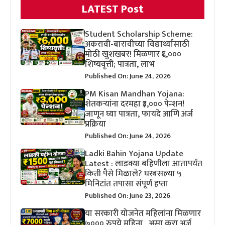
LATEST Post
Student Scholarship Scheme:
अकरावी-बारावीच्या विद्यार्थ्यांसाठी
मोठी खुशखबर! मिळणार ₹६,०००
शिष्यवृत्ती; पात्रता, लाभ
Published On: June 24, 2026
PM Kisan Mandhan Yojana:
शेतकऱ्यांना दरमहा ₹३,००० पेन्शन!
जाणून घ्या पात्रता, फायदे आणि अर्ज
प्रक्रिया
Published On: June 24, 2026
Ladki Bahin Yojana Update
Latest : लाडक्या बहिणीला आतापर्यंत
किती पैसे मिळाले? घरबसल्या ५
मिनिटांत तपासा संपूर्ण हप्ता
Published On: June 23, 2026
या सरकारी योजनेत महिलांना मिळणार
७००० रुपये महिना , असा करा अर्ज