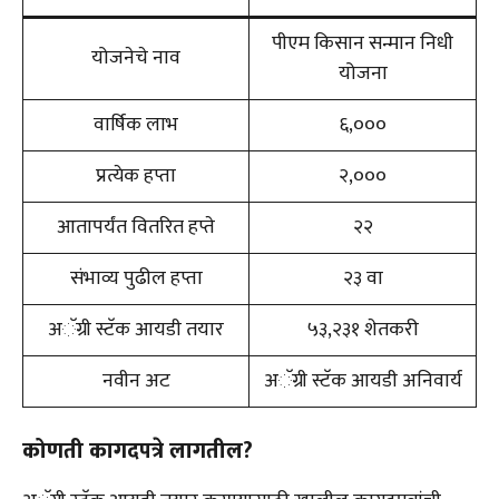
पीएम किसान सन्मान निधी
योजनेचे नाव
योजना
वार्षिक लाभ
₹६,०००
प्रत्येक हप्ता
₹२,०००
आतापर्यंत वितरित हप्ते
२२
संभाव्य पुढील हप्ता
२३ वा
अॅग्री स्टॅक आयडी तयार
५३,२३१ शेतकरी
नवीन अट
अॅग्री स्टॅक आयडी अनिवार्य
कोणती कागदपत्रे लागतील?