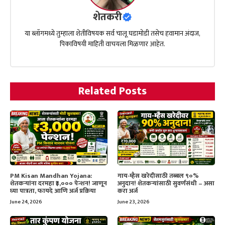
शेतकरी
या ब्लॉगमध्ये तुम्हाला शेतीविषयक सर्व चालू घडामोडी तसेच हवामान अंदाज,
पिकाविषयी माहिती वाचयला मिळणार आहेत.
Related Posts
PM Kisan Mandhan Yojana:
गाय-म्हैस खरेदीसाठी तब्बल ९०%
शेतकऱ्यांना दरमहा ₹३,००० पेन्शन! जाणून
अनुदान! शेतकऱ्यांसाठी सुवर्णसंधी – असा
घ्या पात्रता, फायदे आणि अर्ज प्रक्रिया
करा अर्ज
June 24, 2026
June 23, 2026