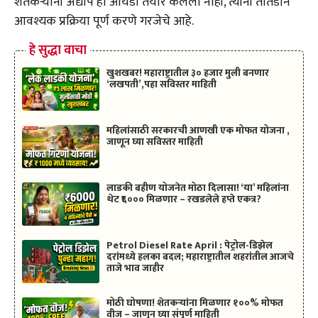
शेतकऱ्यांनी अद्याप हा आयडी तयार केलेला नाही, त्यांनी तातडीने
आवश्यक प्रक्रिया पूर्ण करणे गरजेचे आहे.
हे सुद्धा वाचा
खुशखबर! महाराष्ट्रातील ३० हजार मुली बनणार
‘लखपती’,पहा सविस्तर माहिती
महिलांसाठी सरकारची आणखी एक मोफत योजना ,
जाणून घ्या सविस्तर माहिती
लाडकी बहीण योजनेत मोठा दिलासा! ‘या’ महिलांना
थेट ₹६००० मिळणार – रखडलेले हप्ते एकत्र?
Petrol Diesel Rate April : पेट्रोल-डिझेल
दरांमध्ये हलका बदल; महाराष्ट्रातील शहरांतील आजचे
ताजे भाव जाहीर
मोठी घोषणा! शेतकऱ्यांना मिळणार १००% मोफत
वीज – जाणून घ्या संपूर्ण माहिती