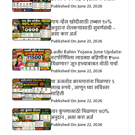
Published On: June 23, 2026
गाय-म्हैस खरेदीसाठी तब्बल ९०%
अनुदान! शेतकऱ्यांसाठी सुवर्णसंधी –
असा करा अर्ज
Published On: June 23, 2026
Ladki Bahin Yojana June Update:
वटपौर्णिमेला लाडक्या बहिणींना ₹१५००
मिळणार? जून हप्त्याबाबत मोठी चर्चा
Published On: June 22, 2026
या ऊसतोड कामगारांना मिळणार 5
लाख रुपये , जाणून घ्या सविस्तर
माहिती
Published On: June 22, 2026
तार कुंपणासाठी मिळणार 90%
अनुदान , असा करा अर्ज
Published On: June 22, 2026