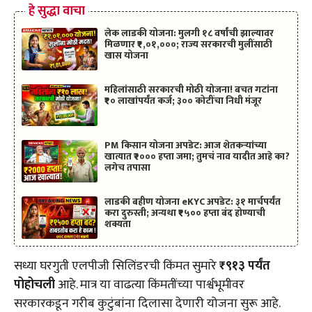
हे सुद्धा वाचा
लेक लाडकी योजना: मुलगी १८ वर्षांची झाल्यावर
मिळणार ₹१,०१,०००; राज्य सरकारची मुलींसाठी
खास योजना
महिलांसाठी सरकारची मोठी योजना! बचत गटांना
₹१० लाखांपर्यंत कर्ज; ३०० कोटींचा निधी मंजूर
PM किसान योजना अपडेट: आज शेतकऱ्यांच्या
खात्यात ₹२००० हप्ता जमा; तुमचं नाव यादीत आहे का?
लगेच तपासा
लाडकी बहीण योजना eKYC अपडेट: ३१ मार्चपर्यंत
करा दुरुस्ती; अन्यथा ₹१५०० हप्ता बंद होण्याची
शक्यता
सध्या घरगुती एलपीजी सिलिंडरची किंमत सुमारे
₹९१३ पर्यंत
पोहोचली
आहे. मात्र या वाढत्या किंमतींच्या पार्श्वभूमीवर
सरकारकडून गरीब कुटुंबांना दिलासा देणारी योजना सुरू आहे.