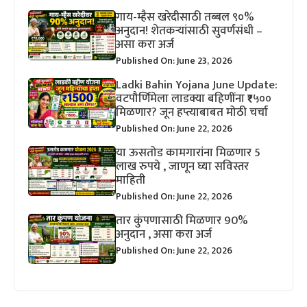
गाय-म्हैस खरेदीसाठी तब्बल ९०%
अनुदान! शेतकऱ्यांसाठी सुवर्णसंधी –
असा करा अर्ज
Published On: June 23, 2026
Ladki Bahin Yojana June Update:
वटपौर्णिमेला लाडक्या बहिणींना ₹१५००
मिळणार? जून हप्त्याबाबत मोठी चर्चा
Published On: June 22, 2026
या ऊसतोड कामगारांना मिळणार 5
लाख रुपये , जाणून घ्या सविस्तर
माहिती
Published On: June 22, 2026
तार कुंपणासाठी मिळणार 90%
अनुदान , असा करा अर्ज
Published On: June 22, 2026