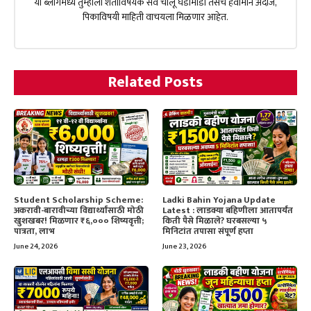
या ब्लॉगमध्ये तुम्हाला शेतीविषयक सर्व चालू घडामोडी तसेच हवामान अंदाज,
पिकाविषयी माहिती वाचयला मिळणार आहेत.
Related Posts
Student Scholarship Scheme:
Ladki Bahin Yojana Update
अकरावी-बारावीच्या विद्यार्थ्यांसाठी मोठी
Latest : लाडक्या बहिणीला आतापर्यंत
खुशखबर! मिळणार ₹६,००० शिष्यवृत्ती;
किती पैसे मिळाले? घरबसल्या ५
पात्रता, लाभ
मिनिटांत तपासा संपूर्ण हप्ता
June 24, 2026
June 23, 2026