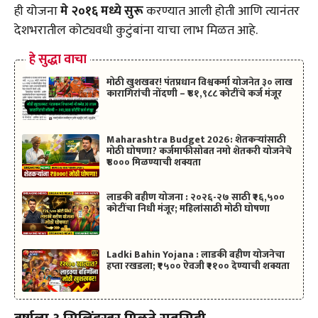
ही योजना
मे २०१६ मध्ये सुरू
करण्यात आली होती आणि त्यानंतर
देशभरातील कोट्यवधी कुटुंबांना याचा लाभ मिळत आहे.
हे सुद्धा वाचा
मोठी खुशखबर! पंतप्रधान विश्वकर्मा योजनेत ३० लाख
कारागिरांची नोंदणी – ₹४१,९८८ कोटींचे कर्ज मंजूर
Maharashtra Budget 2026: शेतकऱ्यांसाठी
मोठी घोषणा? कर्जमाफीसोबत नमो शेतकरी योजनेचे
₹४००० मिळण्याची शक्यता
लाडकी बहीण योजना : २०२६-२७ साठी ₹२६,५००
कोटींचा निधी मंजूर; महिलांसाठी मोठी घोषणा
Ladki Bahin Yojana : लाडकी बहीण योजनेचा
हप्ता रखडला; ₹१५०० ऐवजी ₹२१०० देण्याची शक्यता