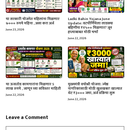
या सरकारी योजनेत महिलांना मिळणार
Ladki Bahin Yojana June
७००० रुपये महिना , असा करा अर्ज
Update: वटपौर्णिमेला लाडक्या
बहिणींना ₹१५०० मिळणार? जून
June 23, 2026
हप्त्याबाबत मोठी चर्चा
June 22, 2026
या ऊसतोड कामगारांना मिळणार 5
मुख्यमंत्री वयोश्री योजना: ज्येष्ठ
लाख रुपये , जाणून घ्या सविस्तर माहिती
नागरिकांसाठी मोठी खुशखबर! खात्यात
थेट ₹३००० जमा, अर्ज प्रक्रिया सुरू
June 22, 2026
June 22, 2026
Leave a Comment
Comment