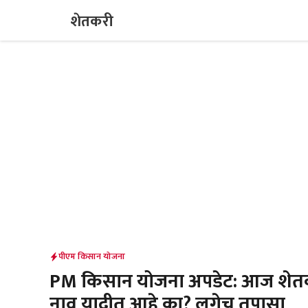
Skip
शेतकरी
to
content
पीएम किसान योजना
PM किसान योजना अपडेट: आज शेतकऱ्या
नाव यादीत आहे का? लगेच तपासा