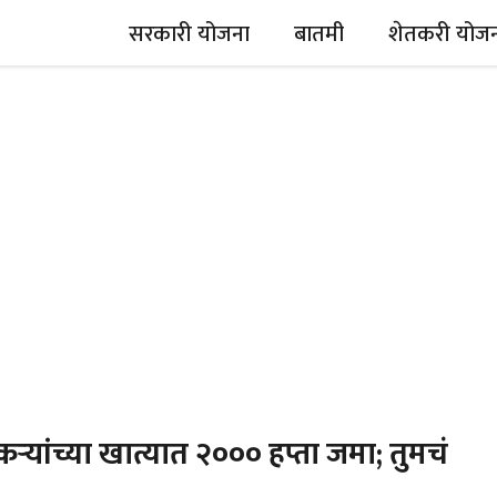
सरकारी योजना
बातमी
शेतकरी योज
ंच्या खात्यात ₹२००० हप्ता जमा; तुमचं