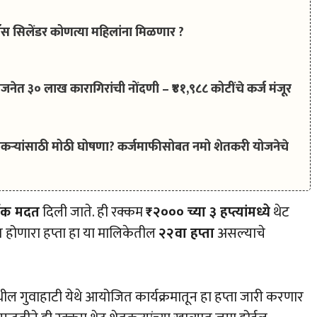
3 गॅस सिलेंडर कोणत्या महिलांना मिळणार ?
ोजनेत ३० लाख कारागिरांची नोंदणी – ₹४१,९८८ कोटींचे कर्ज मंजूर
्यांसाठी मोठी घोषणा? कर्जमाफीसोबत नमो शेतकरी योजनेचे
िक मदत
दिली जाते. ही रक्कम
₹२००० च्या ३ हप्त्यांमध्ये
थेट
ित होणारा हप्ता हा या मालिकेतील
२२वा हप्ता
असल्याचे
मधील गुवाहाटी येथे आयोजित कार्यक्रमातून हा हप्ता जारी करणार