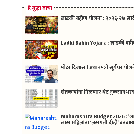
हे सुद्धा वाचा
लाडकी बहीण योजना : २०२६-२७ साठी 
Ladki Bahin Yojana : लाडकी बहीण 
मोठा दिलासा! प्रधानमंत्री सूर्यघर 
शेतकऱ्यांना मिळणार थेट नुकसानभरप
Maharashtra Budget 2026 : ‘लाड
लाख महिलांना ‘लखपती दीदी’ बनवण्याच