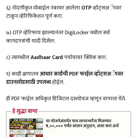
६) नोंदणीकृत मोबाईल नंबरवर आलेला
OTP
व्हॉट्सअॅपवर
टाकून व्हेरिफिकेशन पूर्ण करा.
७) OTP व्हेरिफाय झाल्यानंतर DigiLocker मधील सर्व
कागदपत्रांची यादी दिसेल.
८) त्यामधील
Aadhaar Card
पर्यायावर क्लिक करा.
९) काही क्षणातच
आधार कार्डची PDF फाईल व्हॉट्सअॅपवर
डाउनलोडसाठी उपलब्ध
होईल.
ही PDF फाईल अधिकृत डिजिटल दस्तऐवज म्हणून वापरता येते.
हे सुद्धा वाचा
या योजनेअंतर्गत पात्र लाभार्थ्यांना मिळणार
₹२,००,००० पर्यंत शासन अनुदान, असा करा अर्ज