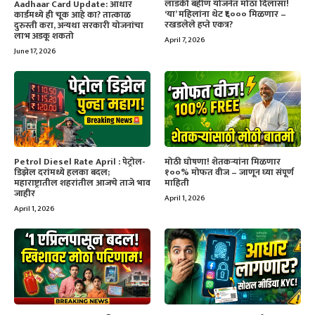
लाडकी बहीण योजनेत मोठा दिलासा!
Aadhaar Card Update: आधार
‘या’ महिलांना थेट ₹६००० मिळणार –
कार्डमध्ये ही चूक आहे का? तात्काळ
रखडलेले हप्ते एकत्र?
दुरुस्ती करा, अन्यथा सरकारी योजनांचा
लाभ अडकू शकतो
April 7, 2026
June 17, 2026
Petrol Diesel Rate April : पेट्रोल-
मोठी घोषणा! शेतकऱ्यांना मिळणार
डिझेल दरांमध्ये हलका बदल;
१००% मोफत वीज – जाणून घ्या संपूर्ण
महाराष्ट्रातील शहरांतील आजचे ताजे भाव
माहिती
जाहीर
April 1, 2026
April 1, 2026