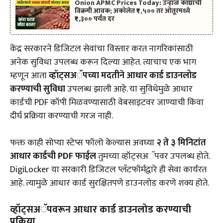
Onion APMC Prices Today: उन्हाळ कांद्याची
विक्रमी आवक; अकोलेत ₹१,५०० तर ओतूरमध्ये
₹१,३०० पर्यंत दर
केंद्र सरकारने डिजिटल सेवांचा विस्तार करत नागरिकांसाठी
अनेक सुविधा उपलब्ध करून दिल्या आहेत. त्याचाच एक भाग
म्हणून आता
व्हॉट्सअॅपच्या मदतीने आधार कार्ड डाउनलोड
करण्याची सुविधा
उपलब्ध झाली आहे. या सुविधेमुळे आधार
कार्डची PDF कॉपी मिळवण्यासाठी वेबसाइटवर जाण्याची किंवा
दीर्घ प्रक्रिया करण्याची गरज नाही.
फक्त काही सोप्या स्टेप्स फॉलो केल्यास अवघ्या
२ ते ३ मिनिटांत
आधार कार्डची PDF फाईल
तुमच्या व्हॉट्सअॅपवर उपलब्ध होते.
DigiLocker या सरकारी डिजिटल प्लॅटफॉर्मद्वारे ही सेवा कार्यरत
आहे. त्यामुळे आधार कार्ड सुरक्षितपणे डाउनलोड करणे शक्य होते.
व्हॉट्सअॅपवरून आधार कार्ड डाउनलोड करण्याची
प्रक्रिया