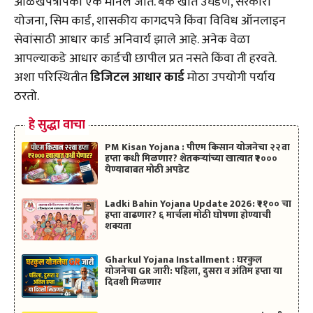
ओळखपत्रांपैकी एक मानले जाते. बँक खाते उघडणे, सरकारी
योजना, सिम कार्ड, शासकीय कागदपत्रे किंवा विविध ऑनलाइन
सेवांसाठी आधार कार्ड अनिवार्य झाले आहे. अनेक वेळा
आपल्याकडे आधार कार्डची छापील प्रत नसते किंवा ती हरवते.
अशा परिस्थितीत
डिजिटल आधार कार्ड
मोठा उपयोगी पर्याय
ठरतो.
हे सुद्धा वाचा
PM Kisan Yojana : पीएम किसान योजनेचा २२वा
हप्ता कधी मिळणार? शेतकऱ्यांच्या खात्यात ₹२०००
येण्याबाबत मोठी अपडेट
Ladki Bahin Yojana Update 2026: ₹२१०० चा
हप्ता वाढणार? ६ मार्चला मोठी घोषणा होण्याची
शक्यता
Gharkul Yojana Installment : घरकुल
योजनेचा GR जारी: पहिला, दुसरा व अंतिम हप्ता या
दिवशी मिळणार