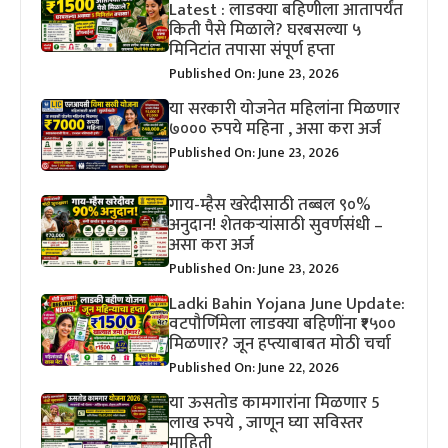
Latest : लाडक्या बहिणीला आतापर्यंत
किती पैसे मिळाले? घरबसल्या ५
मिनिटांत तपासा संपूर्ण हप्ता
Published On: June 23, 2026
या सरकारी योजनेत महिलांना मिळणार
७००० रुपये महिना , असा करा अर्ज
Published On: June 23, 2026
गाय-म्हैस खरेदीसाठी तब्बल ९०%
अनुदान! शेतकऱ्यांसाठी सुवर्णसंधी –
असा करा अर्ज
Published On: June 23, 2026
Ladki Bahin Yojana June Update:
वटपौर्णिमेला लाडक्या बहिणींना ₹१५००
मिळणार? जून हप्त्याबाबत मोठी चर्चा
Published On: June 22, 2026
या ऊसतोड कामगारांना मिळणार 5
लाख रुपये , जाणून घ्या सविस्तर
माहिती