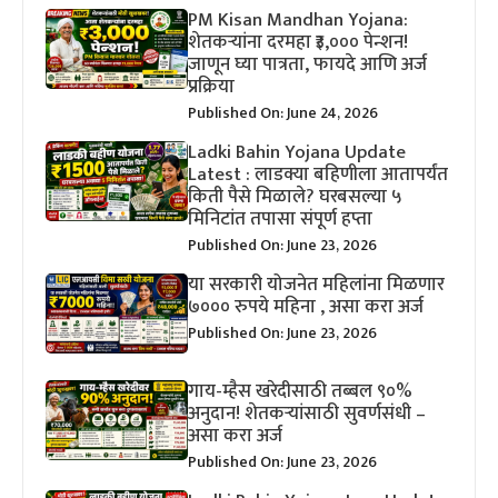
PM Kisan Mandhan Yojana:
शेतकऱ्यांना दरमहा ₹३,००० पेन्शन!
जाणून घ्या पात्रता, फायदे आणि अर्ज
प्रक्रिया
Published On: June 24, 2026
Ladki Bahin Yojana Update
Latest : लाडक्या बहिणीला आतापर्यंत
किती पैसे मिळाले? घरबसल्या ५
मिनिटांत तपासा संपूर्ण हप्ता
Published On: June 23, 2026
या सरकारी योजनेत महिलांना मिळणार
७००० रुपये महिना , असा करा अर्ज
Published On: June 23, 2026
गाय-म्हैस खरेदीसाठी तब्बल ९०%
अनुदान! शेतकऱ्यांसाठी सुवर्णसंधी –
असा करा अर्ज
Published On: June 23, 2026