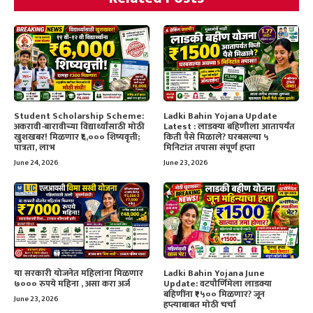
Student Scholarship Scheme:
Ladki Bahin Yojana Update
अकरावी-बारावीच्या विद्यार्थ्यांसाठी मोठी
Latest : लाडक्या बहिणीला आतापर्यंत
खुशखबर! मिळणार ₹६,००० शिष्यवृत्ती;
किती पैसे मिळाले? घरबसल्या ५
पात्रता, लाभ
मिनिटांत तपासा संपूर्ण हप्ता
June 24, 2026
June 23, 2026
या सरकारी योजनेत महिलांना मिळणार
Ladki Bahin Yojana June
७००० रुपये महिना , असा करा अर्ज
Update: वटपौर्णिमेला लाडक्या
बहिणींना ₹१५०० मिळणार? जून
June 23, 2026
हप्त्याबाबत मोठी चर्चा