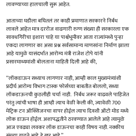
लावण्याच्या हालचाली सुरू आहेत.
आताच्या घडीला बघितलं तर काही प्रमाणात सरकारने निर्बंध
लावले आहेत मात्र दररोज वाढणारी रुग्ण संख्या ही सरकारला एक
सावधगिरीचा इशारा चाहे या पार्श्वभूमीवर आता राज्यांमध्ये पुन्हा
एकदा लागणार का असा प्रश्न सर्वसामान्य माणसांना निर्माण झाला
आहे यामुळे यासंदर्भात आरोग्य मंत्री राजेश टोपे यांनी
प्रसारमाध्यमांशी बोलताना माहिती दिली आहे की,
“लॉकडाऊन सध्याच लागणार नाही, आम्ही काल मुख्यमंत्र्यांशी
प्रदीर्घ आरोग्य विभाग टास्क फोर्सच्या बाबतीत बोललो, सध्या
लॉकडाऊनची कुठलीही चर्चा नाही. निर्बंध जरूर वाढवले पाहिजेत
परंतु त्यांची भाषा ही आम्ही त्याच वेळी केली की, ज्यावेळी 700
मेट्रिक टन ऑक्सिजनचा वापर होईल त्याच दिवशी ऑटो मोड मध्ये
लोक डाऊन होईल. अशापद्धतीने ठरवण्यात आलेले आहे त्यामुळे
आज एवढ्या लवकर लॉक डाऊनचा काही विषय नाही. नक्कीच
संख्या वाढते आहे. हे खर आहे.”