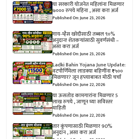
या सरकारी योजनेत महिलांना मिळणार
७००० रुपये महिना , असा करा अर्ज
Published On: June 23, 2026
गाय-म्हैस खरेदीसाठी तब्बल ९०%
अनुदान! शेतकऱ्यांसाठी सुवर्णसंधी –
असा करा अर्ज
Published On: June 23, 2026
Ladki Bahin Yojana June Update:
वटपौर्णिमेला लाडक्या बहिणींना ₹१५००
मिळणार? जून हप्त्याबाबत मोठी चर्चा
Published On: June 22, 2026
या ऊसतोड कामगारांना मिळणार 5
लाख रुपये , जाणून घ्या सविस्तर
माहिती
Published On: June 22, 2026
तार कुंपणासाठी मिळणार 90%
अनुदान , असा करा अर्ज