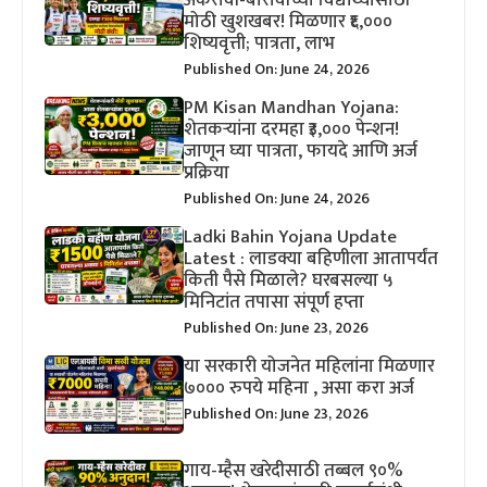
मोठी खुशखबर! मिळणार ₹६,०००
शिष्यवृत्ती; पात्रता, लाभ
Published On: June 24, 2026
PM Kisan Mandhan Yojana:
शेतकऱ्यांना दरमहा ₹३,००० पेन्शन!
जाणून घ्या पात्रता, फायदे आणि अर्ज
प्रक्रिया
Published On: June 24, 2026
Ladki Bahin Yojana Update
Latest : लाडक्या बहिणीला आतापर्यंत
किती पैसे मिळाले? घरबसल्या ५
मिनिटांत तपासा संपूर्ण हप्ता
Published On: June 23, 2026
या सरकारी योजनेत महिलांना मिळणार
७००० रुपये महिना , असा करा अर्ज
Published On: June 23, 2026
गाय-म्हैस खरेदीसाठी तब्बल ९०%