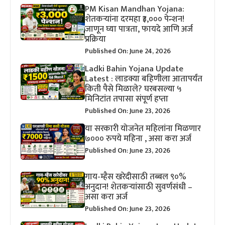
PM Kisan Mandhan Yojana:
शेतकऱ्यांना दरमहा ₹३,००० पेन्शन!
जाणून घ्या पात्रता, फायदे आणि अर्ज
प्रक्रिया
Published On: June 24, 2026
Ladki Bahin Yojana Update
Latest : लाडक्या बहिणीला आतापर्यंत
किती पैसे मिळाले? घरबसल्या ५
मिनिटांत तपासा संपूर्ण हप्ता
Published On: June 23, 2026
या सरकारी योजनेत महिलांना मिळणार
७००० रुपये महिना , असा करा अर्ज
Published On: June 23, 2026
गाय-म्हैस खरेदीसाठी तब्बल ९०%
अनुदान! शेतकऱ्यांसाठी सुवर्णसंधी –
असा करा अर्ज
Published On: June 23, 2026