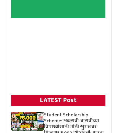
LATEST Post
Student Scholarship
Scheme: अकरावी-बारावीच्या
विद्यार्थ्यांसाठी मोठी खुशखबर!
मिळणार ₹६,००० शिष्यवृत्ती; पात्रता,