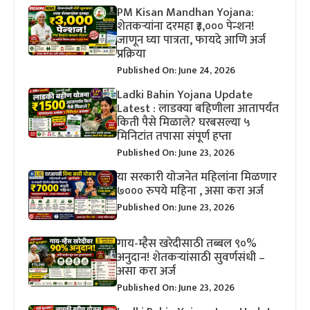
PM Kisan Mandhan Yojana:
शेतकऱ्यांना दरमहा ₹३,००० पेन्शन!
जाणून घ्या पात्रता, फायदे आणि अर्ज
प्रक्रिया
Published On: June 24, 2026
Ladki Bahin Yojana Update
Latest : लाडक्या बहिणीला आतापर्यंत
किती पैसे मिळाले? घरबसल्या ५
मिनिटांत तपासा संपूर्ण हप्ता
Published On: June 23, 2026
या सरकारी योजनेत महिलांना मिळणार
७००० रुपये महिना , असा करा अर्ज
Published On: June 23, 2026
गाय-म्हैस खरेदीसाठी तब्बल ९०%
अनुदान! शेतकऱ्यांसाठी सुवर्णसंधी –
असा करा अर्ज
Published On: June 23, 2026