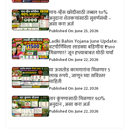
गाय-म्हैस खरेदीसाठी तब्बल ९०%
अनुदान! शेतकऱ्यांसाठी सुवर्णसंधी –
असा करा अर्ज
Published On: June 23, 2026
Ladki Bahin Yojana June Update:
वटपौर्णिमेला लाडक्या बहिणींना ₹१५००
मिळणार? जून हप्त्याबाबत मोठी चर्चा
Published On: June 22, 2026
या ऊसतोड कामगारांना मिळणार 5
लाख रुपये , जाणून घ्या सविस्तर
माहिती
Published On: June 22, 2026
तार कुंपणासाठी मिळणार 90%
अनुदान , असा करा अर्ज
Published On: June 22, 2026