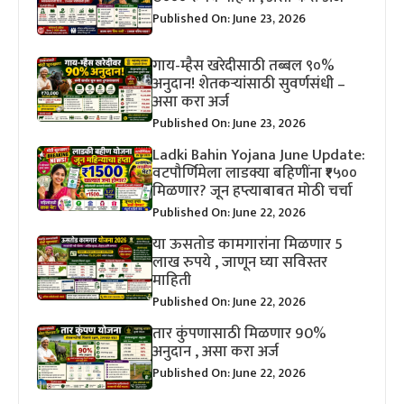
Published On: June 23, 2026
गाय-म्हैस खरेदीसाठी तब्बल ९०%
अनुदान! शेतकऱ्यांसाठी सुवर्णसंधी –
असा करा अर्ज
Published On: June 23, 2026
Ladki Bahin Yojana June Update:
वटपौर्णिमेला लाडक्या बहिणींना ₹१५००
मिळणार? जून हप्त्याबाबत मोठी चर्चा
Published On: June 22, 2026
या ऊसतोड कामगारांना मिळणार 5
लाख रुपये , जाणून घ्या सविस्तर
माहिती
Published On: June 22, 2026
तार कुंपणासाठी मिळणार 90%
अनुदान , असा करा अर्ज
Published On: June 22, 2026