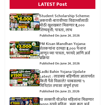
LATEST Post
Student Scholarship Scheme:
अकरावी-बारावीच्या विद्यार्थ्यांसाठी
मोठी खुशखबर! मिळणार ₹६,०००
शिष्यवृत्ती; पात्रता, लाभ
Published On: June 24, 2026
PM Kisan Mandhan Yojana:
शेतकऱ्यांना दरमहा ₹३,००० पेन्शन!
जाणून घ्या पात्रता, फायदे आणि अर्ज
प्रक्रिया
Published On: June 24, 2026
Ladki Bahin Yojana Update
Latest : लाडक्या बहिणीला आतापर्यंत
किती पैसे मिळाले? घरबसल्या ५
मिनिटांत तपासा संपूर्ण हप्ता
Published On: June 23, 2026
या सरकारी योजनेत महिलांना मिळणार
७००० रुपये महिना , असा करा अर्ज