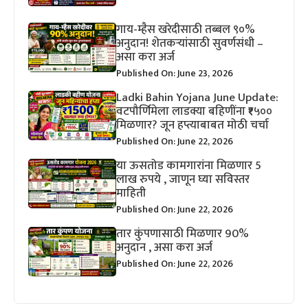
गाय-म्हैस खरेदीसाठी तब्बल ९०%
अनुदान! शेतकऱ्यांसाठी सुवर्णसंधी –
असा करा अर्ज
Published On: June 23, 2026
Ladki Bahin Yojana June Update:
वटपौर्णिमेला लाडक्या बहिणींना ₹१५००
मिळणार? जून हप्त्याबाबत मोठी चर्चा
Published On: June 22, 2026
या ऊसतोड कामगारांना मिळणार 5
लाख रुपये , जाणून घ्या सविस्तर
माहिती
Published On: June 22, 2026
तार कुंपणासाठी मिळणार 90%
अनुदान , असा करा अर्ज
Published On: June 22, 2026