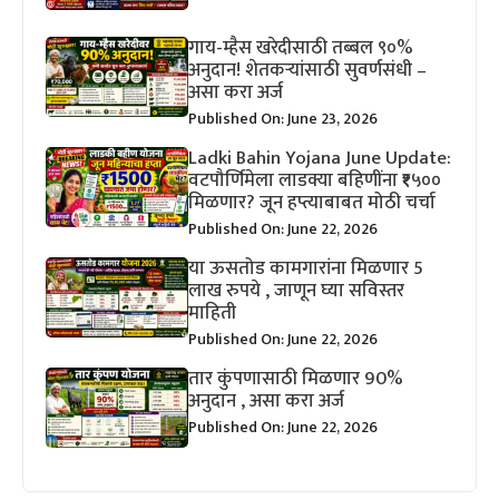
गाय-म्हैस खरेदीसाठी तब्बल ९०%
अनुदान! शेतकऱ्यांसाठी सुवर्णसंधी –
असा करा अर्ज
Published On: June 23, 2026
Ladki Bahin Yojana June Update:
वटपौर्णिमेला लाडक्या बहिणींना ₹१५००
मिळणार? जून हप्त्याबाबत मोठी चर्चा
Published On: June 22, 2026
या ऊसतोड कामगारांना मिळणार 5
लाख रुपये , जाणून घ्या सविस्तर
माहिती
Published On: June 22, 2026
तार कुंपणासाठी मिळणार 90%
अनुदान , असा करा अर्ज
Published On: June 22, 2026