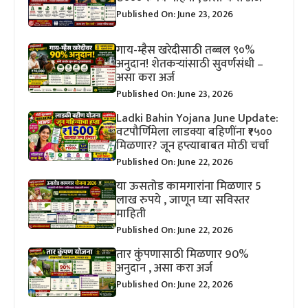
Published On: June 23, 2026
गाय-म्हैस खरेदीसाठी तब्बल ९०%
अनुदान! शेतकऱ्यांसाठी सुवर्णसंधी –
असा करा अर्ज
Published On: June 23, 2026
Ladki Bahin Yojana June Update:
वटपौर्णिमेला लाडक्या बहिणींना ₹१५००
मिळणार? जून हप्त्याबाबत मोठी चर्चा
Published On: June 22, 2026
या ऊसतोड कामगारांना मिळणार 5
लाख रुपये , जाणून घ्या सविस्तर
माहिती
Published On: June 22, 2026
तार कुंपणासाठी मिळणार 90%
अनुदान , असा करा अर्ज
Published On: June 22, 2026