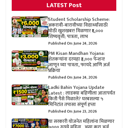
LATEST Post
Student Scholarship Scheme:
अकरावी-बारावीच्या विद्यार्थ्यांसाठी
मोठी खुशखबर! मिळणार ₹६,०००
शिष्यवृत्ती; पात्रता, लाभ
Published On: June 24, 2026
PM Kisan Mandhan Yojana:
शेतकऱ्यांना दरमहा ₹३,००० पेन्शन!
जाणून घ्या पात्रता, फायदे आणि अर्ज
प्रक्रिया
Published On: June 24, 2026
Ladki Bahin Yojana Update
Latest : लाडक्या बहिणीला आतापर्यंत
किती पैसे मिळाले? घरबसल्या ५
मिनिटांत तपासा संपूर्ण हप्ता
Published On: June 23, 2026
या सरकारी योजनेत महिलांना मिळणार
७००० रुपये महिना , असा करा अर्ज