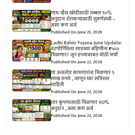
गाय-म्हैस खरेदीसाठी तब्बल ९०%
अनुदान! शेतकऱ्यांसाठी सुवर्णसंधी –
असा करा अर्ज
Published On: June 23, 2026
Ladki Bahin Yojana June Update:
वटपौर्णिमेला लाडक्या बहिणींना ₹१५००
मिळणार? जून हप्त्याबाबत मोठी चर्चा
Published On: June 22, 2026
या ऊसतोड कामगारांना मिळणार 5
लाख रुपये , जाणून घ्या सविस्तर
माहिती
Published On: June 22, 2026
तार कुंपणासाठी मिळणार 90%
अनुदान , असा करा अर्ज
Published On: June 22, 2026