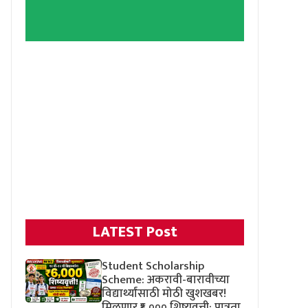
LATEST Post
Student Scholarship
Scheme: अकरावी-बारावीच्या
विद्यार्थ्यांसाठी मोठी खुशखबर!
मिळणार ₹६,००० शिष्यवृत्ती; पात्रता,