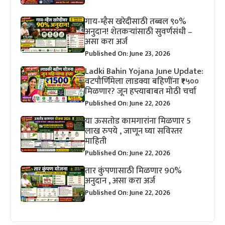
गाय-म्हैस खरेदीसाठी तब्बल ९०%
अनुदान! शेतकऱ्यांसाठी सुवर्णसंधी –
असा करा अर्ज
Published On: June 23, 2026
Ladki Bahin Yojana June Update:
वटपौर्णिमेला लाडक्या बहिणींना ₹१५००
मिळणार? जून हप्त्याबाबत मोठी चर्चा
Published On: June 22, 2026
या ऊसतोड कामगारांना मिळणार 5
लाख रुपये , जाणून घ्या सविस्तर
माहिती
Published On: June 22, 2026
तार कुंपणासाठी मिळणार 90%
अनुदान , असा करा अर्ज
Published On: June 22, 2026