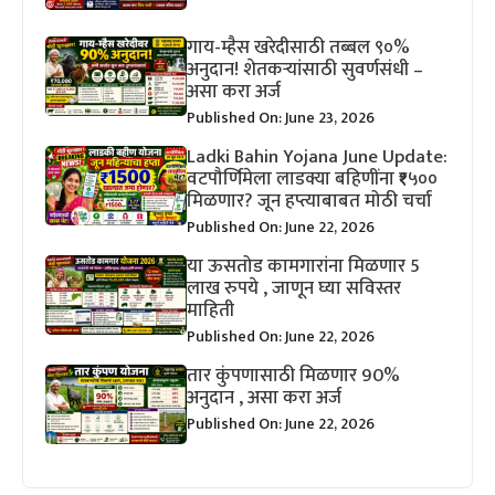
गाय-म्हैस खरेदीसाठी तब्बल ९०%
अनुदान! शेतकऱ्यांसाठी सुवर्णसंधी –
असा करा अर्ज
Published On: June 23, 2026
Ladki Bahin Yojana June Update:
वटपौर्णिमेला लाडक्या बहिणींना ₹१५००
मिळणार? जून हप्त्याबाबत मोठी चर्चा
Published On: June 22, 2026
या ऊसतोड कामगारांना मिळणार 5
लाख रुपये , जाणून घ्या सविस्तर
माहिती
Published On: June 22, 2026
तार कुंपणासाठी मिळणार 90%
अनुदान , असा करा अर्ज
Published On: June 22, 2026