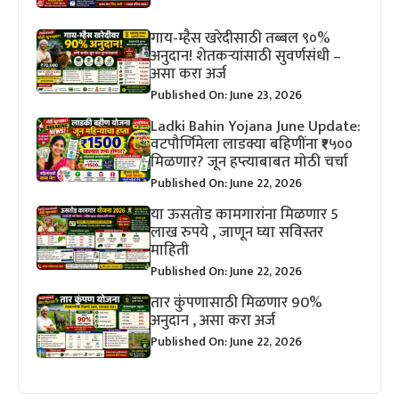
गाय-म्हैस खरेदीसाठी तब्बल ९०%
अनुदान! शेतकऱ्यांसाठी सुवर्णसंधी –
असा करा अर्ज
Published On: June 23, 2026
Ladki Bahin Yojana June Update:
वटपौर्णिमेला लाडक्या बहिणींना ₹१५००
मिळणार? जून हप्त्याबाबत मोठी चर्चा
Published On: June 22, 2026
या ऊसतोड कामगारांना मिळणार 5
लाख रुपये , जाणून घ्या सविस्तर
माहिती
Published On: June 22, 2026
तार कुंपणासाठी मिळणार 90%
अनुदान , असा करा अर्ज
Published On: June 22, 2026