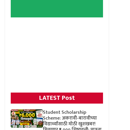
LATEST Post
Student Scholarship
Scheme: अकरावी-बारावीच्या
विद्यार्थ्यांसाठी मोठी खुशखबर!
मिळणार ₹६,००० शिष्यवृत्ती; पात्रता,