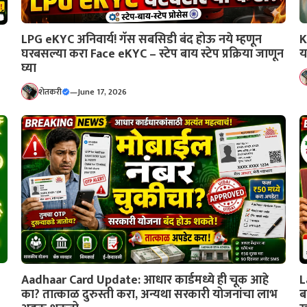
K
LPG eKYC अनिवार्य! गॅस सबसिडी बंद होऊ नये म्हणून
य
घरबसल्या करा Face eKYC – स्टेप बाय स्टेप प्रक्रिया जाणून
घ्या
शेतकरी
—
June 17, 2026
Aadhaar Card Update: आधार कार्डमध्ये ही चूक आहे
L
का? तात्काळ दुरुस्ती करा, अन्यथा सरकारी योजनांचा लाभ
ब